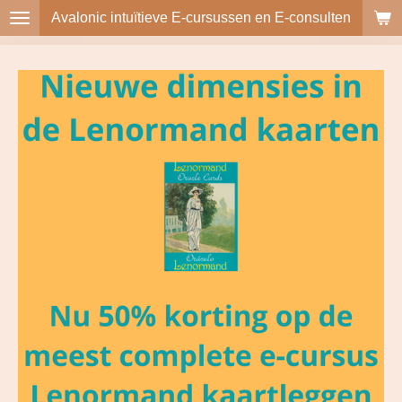
Avalonic intuïtieve E-cursussen en E-consulten
Ga
direct
naar
de
hoofdinhoud