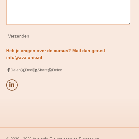
Verzenden
Heb je vragen over de cursus? Mail dan gerust
info@avalonic.nl
Delen
Deel
Share
Delen
L
i
n
k
e
d
I
n