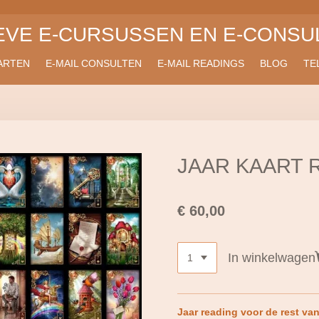
IEVE E-CURSUSSEN EN E-CONSU
ARTEN
E-MAIL CONSULTEN
E-MAIL READINGS
BLOG
TE
JAAR KAART 
€ 60,00
In winkelwagen
Jaar reading voor de rest
van