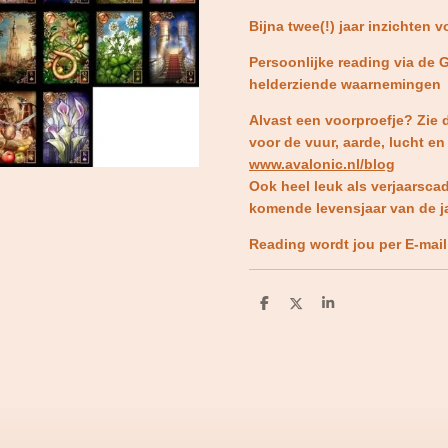
Bijna twee(!) jaar inzichten v
Persoonlijke reading via de 
helderziende waarnemingen
Alvast een voorproefje? Zie 
voor de vuur, aarde, lucht e
www.avalonic.nl/blog
Ook heel leuk als verjaarsca
komende levensjaar van de ja
Reading wordt jou per E-mail
D
D
S
e
e
h
l
e
a
e
l
r
n
e