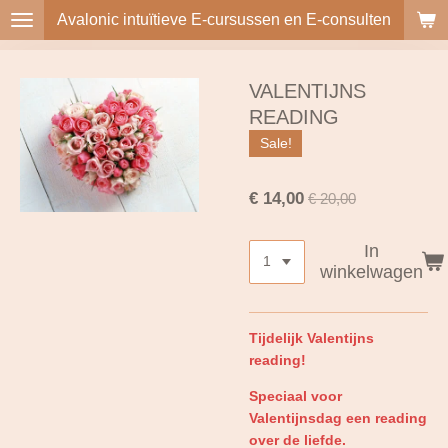
Avalonic intuïtieve E-cursussen en E-consulten
Ga
direct
naar
de
VALENTIJNS
hoofdinhoud
READING
Sale!
€ 14,00
€ 20,00
In
winkelwagen
Tijdelijk Valentijns
reading!
Speciaal voor
Valentijnsdag een reading
over de liefde.